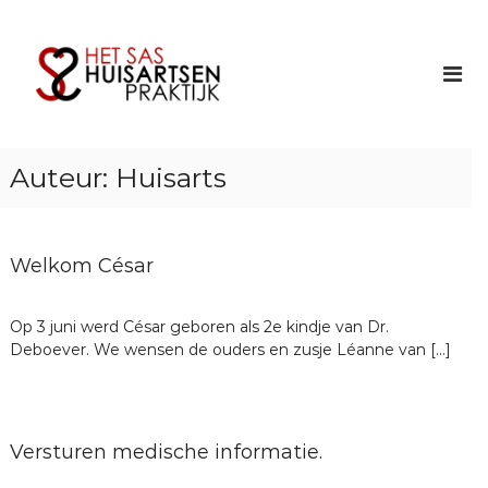
S
p
r
H
H
i
u
n
u
i
g
s
n
i
A
a
Auteur:
Huisarts
r
a
s
t
r
d
s
a
e
Welkom César
e
i
n
r
n
P
Op 3 juni werd César geboren als 2e kindje van Dr.
h
r
Deboever. We wensen de ouders en zusje Léanne van […]
t
o
a
u
k
d
s
t
i
Versturen medische informatie.
e
j