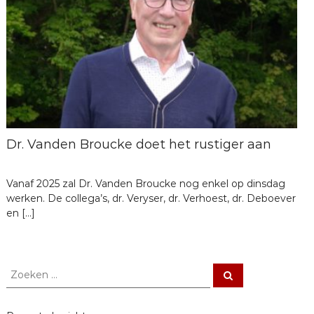
e
Dr. Vanden Broucke doet het rustiger aan
Vanaf 2025 zal Dr. Vanden Broucke nog enkel op dinsdag
werken. De collega’s, dr. Veryser, dr. Verhoest, dr. Deboever
en […]
Z
Z
o
o
e
e
k
e
k