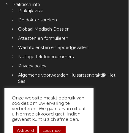
Praktisch info
Praktijk visie
De dokter spreken
Globaal Medisch Dossier
Attesten en formulieren
Wachtdiensten en Spoedgevallen
Nuttige telefoonnummers
Privacy policy
Algemene voorwaarden Huisartsenpraktijk Het
Sas
Contact en Wegwijs
Onze website maakt gebruik van
Nieuws
cookies om uw ervaring te
verbeteren. We gaan ervan uit dat
u hiermee akkoord gaat. Indien
gewenst kunt u zich afmelden.
Akkoord
Lees meer