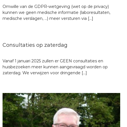
n
k
Omwille van de GDPR-wetgeving (wet op de privacy)
H
kunnen we geen medische informatie (laboresultaten,
t
E
medische verslagen, …) meer versturen via […]
T
e
S
A
B
S
Consultaties op zaterdag
o
Vanaf 1 januari 2025 zullen er GEEN consultaties en
e
huisbezoeken meer kunnen aangevraagd worden op
zaterdag. We verwijzen voor dringende […]
z
i
n
g