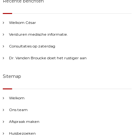
Recente berichten
n
e
n
n
Welkom César
a
a
Versturen medische informatie.
r
:
Consultaties op zaterdag
Dr. Vanden Broucke doet het rustiger aan
Sitemap
Welkom
Ons team
Afspraak maken
Huisbezoeken