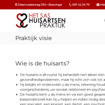
S
Diksmuidseweg 334 ‣ Boezinge
057 42 34 79
Mail
p
r
H
i
H
u
n
i
g
u
s
n
A
a
Praktijk visie
r
i
t
a
s
r
s
e
d
n
e
P
a
i
Wie is de huisarts?
r
n
a
r
k
h
De huisarts is all-round: hij behandelt niet alleen e
t
o
i
gezondheidsproblemen, maar hij richt zich ook tot all
t
u
j
Hij bekijkt en onderzoekt u als mens, rekening h
d
k
voorgeschiedenis, uw sociaal, relationeel en psychis
s
H
De huisarts kent u als mens en via een goed gespr
E
basisonderzoek kan hij u helpen en indien nodig de
T
e
een specialist, een kinesist, een diëtist, een psych
S