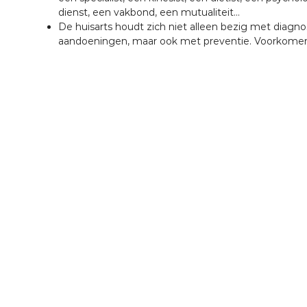
A
dienst, een vakbond, een mutualiteit...
n
S
De huisarts houdt zich niet alleen bezig met diagn
aandoeningen, maar ook met preventie. Voorkomen
t
e
B
o
e
z
i
n
g