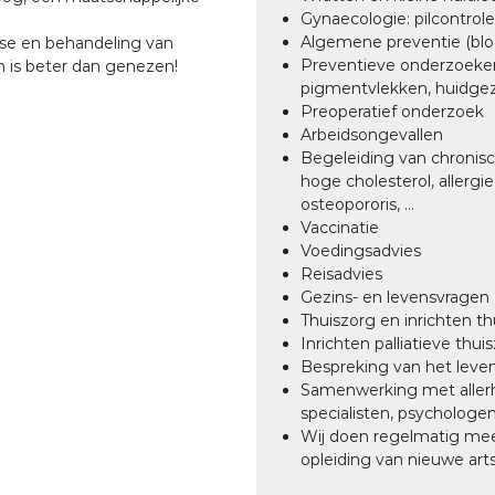
Gynaecologie: pilcontrole e
Algemene preventie (bloed
ose en behandeling van
Preventieve onderzoeken 
 is beter dan genezen!
pigmentvlekken, huidgezwe
Preoperatief onderzoek
Arbeidsongevallen
Begeleiding van chronisc
hoge cholesterol, allergi
osteopororis, ...
Vaccinatie
Voedingsadvies
Reisadvies
Gezins- en levensvragen
Thuiszorg en inrichten t
Inrichten palliatieve thui
Bespreking van het leve
Samenwerking met allerh
specialisten, psychologen, 
Wij doen regelmatig mee
opleiding van nieuwe art