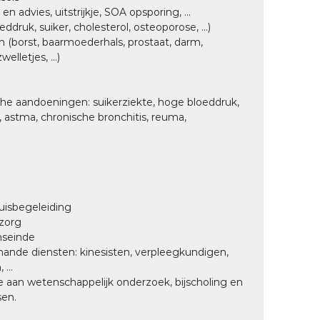
n advies, uitstrijkje, SOA opsporing, ...
druk, suiker, cholesterol, osteoporose, ...)
(borst, baarmoederhals, prostaat, darm,
lletjes, ...)
he aandoeningen: suikerziekte, hoge bloeddruk,
e, astma, chronische bronchitis, reuma,
huisbegeleiding
szorg
nseinde
ande diensten: kinesisten, verpleegkundigen,
...
 aan wetenschappelijk onderzoek, bijscholing en
sen.