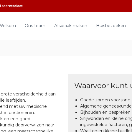
 secretariaat
Welkom
Ons team
Afspraak maken
Huisbezoeken
Waarvoor kunt u
en grote verscheidenheid aan
Goede zorgen voor jong
e leeftijden.
Algemene geneeskunde (zi
oudend met uw medische
Bijhouden en bespreken 
che functioneren.
Snijwonden en kleine ong
ek en een goed
ingewikkelde fracturen, gi
skundig doorverwijzen naar
Wratten en kleine huidlet
oloog, een maatschappelijke